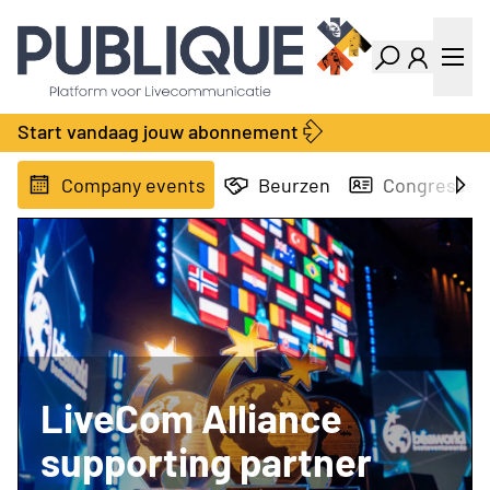
Industry Dashboard
Vacatures
Kalender
Producten
Start vandaag jouw abonnement
Locatie Finder
Bedrijvengids
LiveWire
Productengids
Company events
Beurzen
Congressen
Contact
Over ons
Adverteren
Abonnementen
LiveCom Alliance
supporting partner