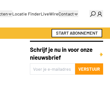
cten
Locatie Finder
LiveWire
Contact
gids
Over ons
gids
Adverteren
START ABONNEMENT
Abonnementen
Schrijf je nu in voor onze
nieuwsbrief
VERSTUUR