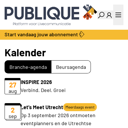
Industry Dashboard
Vacatures
Kalender
Producten
Start vandaag jouw abonnement
Locatie Finder
Bedrijvengids
LiveWire
Productengids
Kalender
Contact
Over ons
Branche-agenda
Beursagenda
Adverteren
Abonnementen
INSPIRE 2026
27
Verbind. Deel. Groei
aug
Let’s Meet Utrecht
Meerdaags event
2
Op 3 september 2026 ontmoeten
sep
eventplanners en de Utrechtse