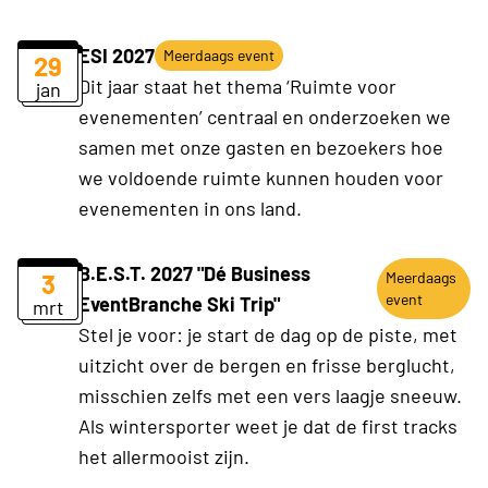
ESI 2027
Meerdaags event
29
Dit jaar staat het thema ‘Ruimte voor
jan
evenementen’ centraal en onderzoeken we
samen met onze gasten en bezoekers hoe
we voldoende ruimte kunnen houden voor
evenementen in ons land.
B.E.S.T. 2027 "Dé Business
3
Meerdaags
event
EventBranche Ski Trip"
mrt
Stel je voor: je start de dag op de piste, met
uitzicht over de bergen en frisse berglucht,
misschien zelfs met een vers laagje sneeuw.
Als wintersporter weet je dat de first tracks
het allermooist zijn.