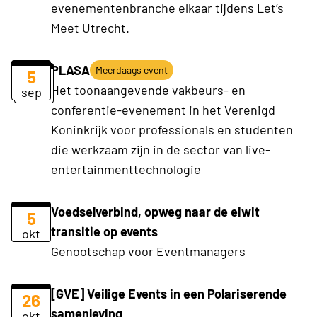
evenementenbranche elkaar tijdens Let’s
Meet Utrecht.
PLASA
Meerdaags event
5
Het toonaangevende vakbeurs- en
sep
conferentie-evenement in het Verenigd
Koninkrijk voor professionals en studenten
die werkzaam zijn in de sector van live-
entertainmenttechnologie
Voedselverbind, opweg naar de eiwit
5
transitie op events
okt
Genootschap voor Eventmanagers
[GVE] Veilige Events in een Polariserende
26
samenleving
okt