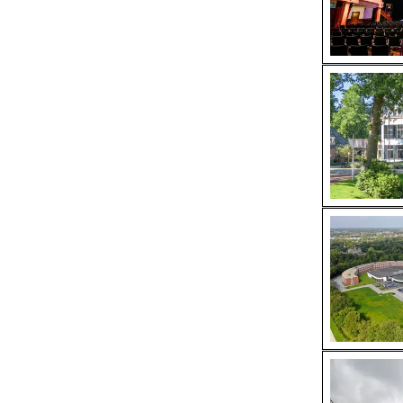
Partycentrum
Zwembad overdekt
Restaurant
Beauty & Wellness
Roadshowtruck
Fietsverhuur
Schouwburg/Theater
Sportaccomodatie
Tent/Tijdelijke locatie
Vergaderlocatie
Tentoonstellingsruimte
Buitenlocatie