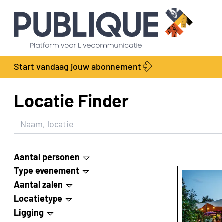
Start vandaag jouw abonnement
Locatie Finder
Aantal personen
Type evenement
Aantal zalen
Beurs
Locatietype
Congres
Ligging
Attractiepark
Diner