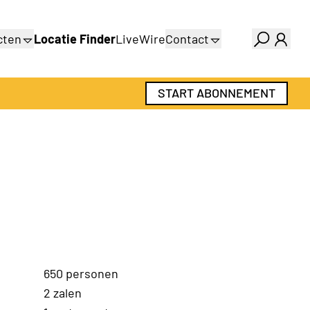
cten
Locatie Finder
LiveWire
Contact
ids
Over ons
gids
Adverteren
START ABONNEMENT
Abonnementen
650 personen
2 zalen