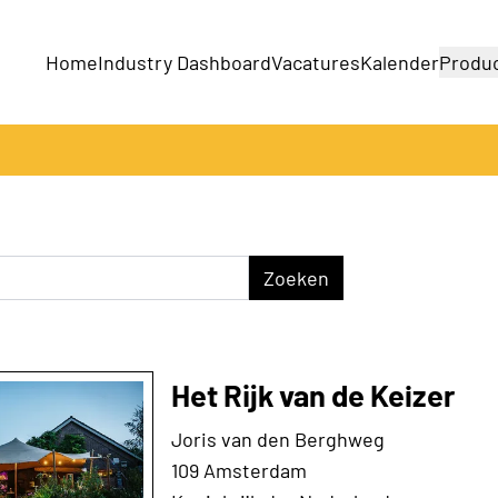
Home
Industry Dashboard
Vacatures
Kalender
Produ
Bedrijveng
Producten
Zoeken
Het Rijk van de Keizer
Joris van den Berghweg
109 Amsterdam