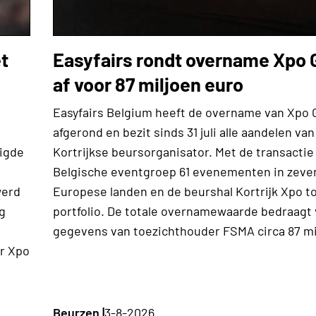
et
Easyfairs rondt overname Xpo 
af voor 87 miljoen euro
Easyfairs Belgium heeft de overname van Xpo 
afgerond en bezit sinds 31 juli alle aandelen van
nigde
Kortrijkse beursorganisator. Met de transactie
Belgische eventgroep 61 evenementen in zeve
werd
Europese landen en de beurshal Kortrijk Xpo t
g
portfolio. De totale overnamewaarde bedraagt
gegevens van toezichthouder FSMA circa 87 mi
r Xpo
Beurzen |
3-8-2026