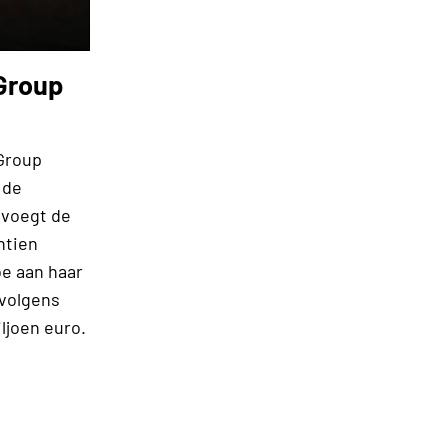
Group
Group
 de
 voegt de
ntien
oe aan haar
 volgens
ljoen euro.