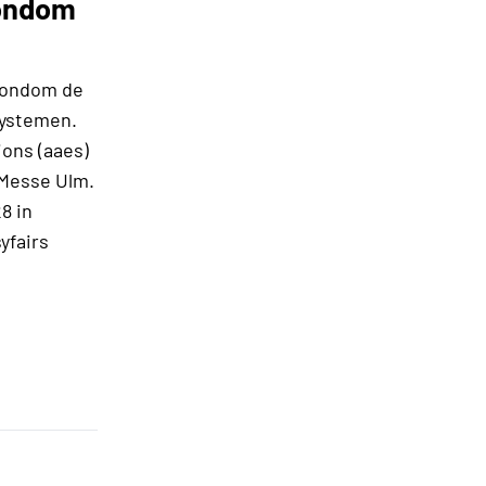
rondom
 rondom de
systemen.
ions (aaes)
 Messe Ulm.
8 in
yfairs