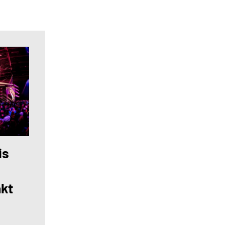
is
akt