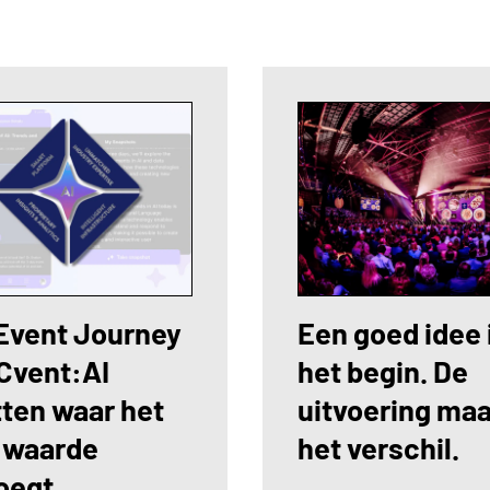
Event Journey
Een goed idee 
Cvent:AI
het begin. De
tten waar het
uitvoering ma
 waarde
het verschil.
oegt