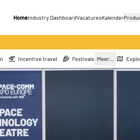
Home
Industry Dashboard
Vacatures
Kalender
Produ
Bedrijven
Producten
en
Incentive travel
Festivals
Meer...
Explo
Sportevenementen
Brand events