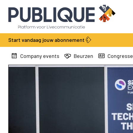
Start vandaag jouw abonnement
Company events
Beurzen
Congress