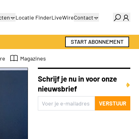
cten
Locatie Finder
LiveWire
Contact
gids
Over ons
gids
Adverteren
START ABONNEMENT
Abonnementen
re
Magazines
Schrijf je nu in voor onze
nieuwsbrief
VERSTUUR