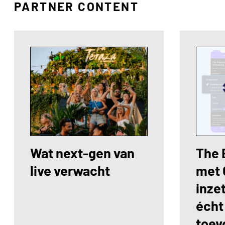
PARTNER CONTENT
Wat next-gen van
The 
live verwacht
met 
inze
écht
toev