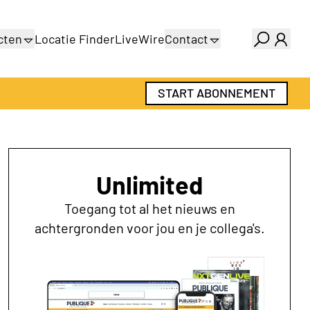
cten
Locatie Finder
LiveWire
Contact
gids
Over ons
gids
Adverteren
START ABONNEMENT
Abonnementen
Unlimited
Toegang tot al het nieuws en
achtergronden voor jou en je collega's.