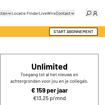
cten
Locatie Finder
LiveWire
Contact
gids
Over ons
gids
Adverteren
START ABONNEMENT
Abonnementen
Unlimited
Toegang tot al het nieuws en
achtergronden voor jou en je collega's.
€ 159 per jaar
€13,25 p/mnd