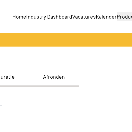
Home
Industry Dashboard
Vacatures
Kalender
Produ
Bedrijven
Producten
turatie
Afronden