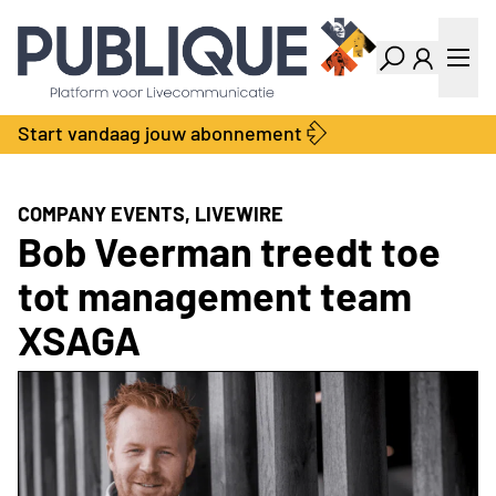
Industry Dashboard
Vacatures
Kalender
Producten
Start vandaag jouw abonnement
Locatie Finder
Bedrijvengids
LiveWire
Productengids
Contact
COMPANY EVENTS, LIVEWIRE
Over ons
Bob Veerman treedt toe
Adverteren
tot management team
Abonnementen
XSAGA