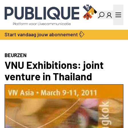
Industry Dashboard
Vacatures
Kalender
Producten
Start vandaag jouw abonnement
Locatie Finder
Bedrijvengids
LiveWire
Productengids
Contact
BEURZEN
Over ons
VNU Exhibitions: joint
Adverteren
venture in Thailand
Abonnementen