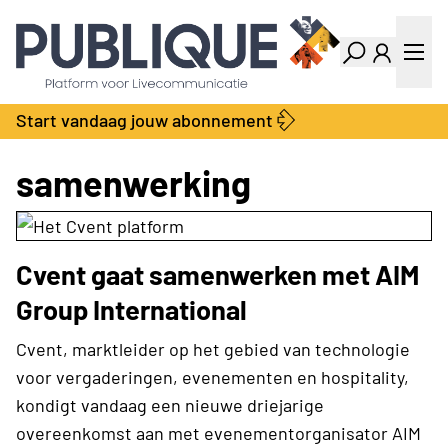
Industry Dashboard
Vacatures
Kalender
Producten
Start vandaag jouw abonnement
Locatie Finder
Bedrijvengids
LiveWire
Productengids
samenwerking
Contact
Over ons
Adverteren
Cvent gaat samenwerken met AIM
Abonnementen
Group International
Cvent, marktleider op het gebied van technologie
voor vergaderingen, evenementen en hospitality,
kondigt vandaag een nieuwe driejarige
overeenkomst aan met evenementorganisator AIM