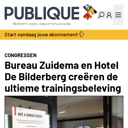
Industry Dashboard
Vacatures
Kalender
Producten
Start vandaag jouw abonnement
Locatie Finder
Bedrijvengids
LiveWire
Productengids
Contact
CONGRESSEN
Over ons
Bureau Zuidema en Hotel
Adverteren
De Bilderberg creëren de
Abonnementen
ultieme trainingsbeleving