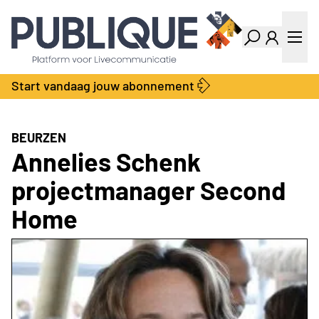
Industry Dashboard
Vacatures
Kalender
Producten
Start vandaag jouw abonnement
Locatie Finder
Bedrijvengids
LiveWire
Productengids
Contact
BEURZEN
Over ons
Annelies Schenk
Adverteren
projectmanager Second
Abonnementen
Home