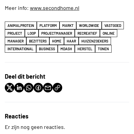
Meer info:
www.secondhome.nl
ANIMALPROTEIN
PLATFORM
MARKT
WORLDWIDE
VASTGOED
PROJECT
LOOP
PROJECTMANAGER
RECREATIEF
ONLINE
MANAGER
BEZITTERS
HOME
HAAR
HUIZENZOEKERS
INTERNATIONAL
BUSINESS
MDASH
HERSTEL
TONEN
Deel dit bericht
Reacties
Er zijn nog geen reacties.