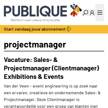
Industry Dashboard
Vacatures
Kalender
Producten
Start vandaag jouw abonnement
Locatie Finder
Bedrijvengids
LiveWire
Productengids
projectmanager
Contact
Over ons
Vacature: Sales- &
Adverteren
Abonnementen
Projectmanager (Clientmanager)
Exhibitions & Events
Van der Veen – event engineering is op zoek naar
een ervaren, creatieve en ondernemende Sales- &
Projectmanager. Deze Clientmanager is
verantwoordelijk voor een groep van klanten met