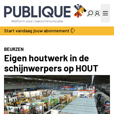
Industry Dashboard
Vacatures
Kalender
Producten
Start vandaag jouw abonnement
Locatie Finder
Bedrijvengids
LiveWire
Productengids
Contact
BEURZEN
Over ons
Eigen houtwerk in de
Adverteren
schijnwerpers op HOUT
Abonnementen