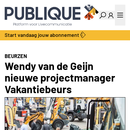
Industry Dashboard
Vacatures
Kalender
Producten
Start vandaag jouw abonnement
Locatie Finder
Bedrijvengids
LiveWire
Productengids
Contact
BEURZEN
Over ons
Wendy van de Geijn
Adverteren
nieuwe projectmanager
Abonnementen
Vakantiebeurs