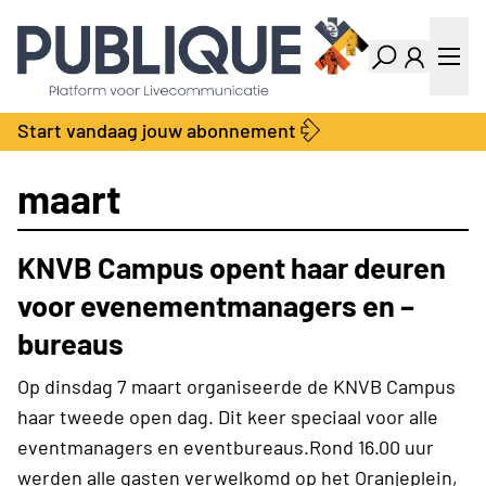
Industry Dashboard
Vacatures
Kalender
Producten
Start vandaag jouw abonnement
Locatie Finder
Bedrijvengids
LiveWire
Productengids
maart
Contact
Over ons
KNVB Campus opent haar deuren
Adverteren
Abonnementen
voor evenementmanagers en –
bureaus
Op dinsdag 7 maart organiseerde de KNVB Campus
haar tweede open dag. Dit keer speciaal voor alle
eventmanagers en eventbureaus.Rond 16.00 uur
werden alle gasten verwelkomd op het Oranjeplein,