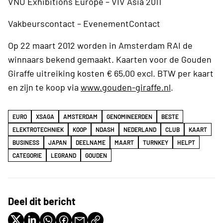
VNU Exhibitions Europe – VIV Asia 2011
Vakbeurscontact – EvenementContact
Op 22 maart 2012 worden in Amsterdam RAI de
winnaars bekend gemaakt. Kaarten voor de Gouden
Giraffe uitreiking kosten € 65,00 excl. BTW per kaart
en zijn te koop via
www.gouden-giraffe.nl
.
EURO
XSAGA
AMSTERDAM
GENOMINEERDEN
BESTE
ELEKTROTECHNIEK
KOOP
NDASH
NEDERLAND
CLUB
KAART
BUSINESS
JAPAN
DEELNAME
MAART
TURNKEY
HELPT
CATEGORIE
LEGRAND
GOUDEN
Deel dit bericht