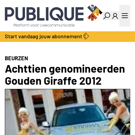
Industry Dashboard
Vacatures
Kalender
Producten
Start vandaag jouw abonnement
Locatie Finder
Bedrijvengids
LiveWire
Productengids
Contact
BEURZEN
Over ons
Achttien genomineerden
Adverteren
Gouden Giraffe 2012
Abonnementen