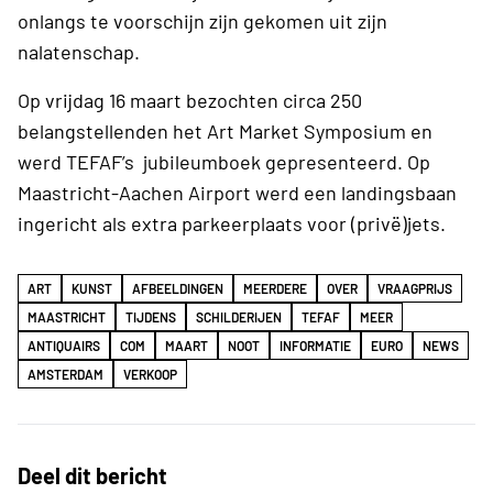
onlangs te voorschijn zijn gekomen uit zijn
nalatenschap.
Op vrijdag 16 maart bezochten circa 250
belangstellenden het Art Market Symposium en
werd TEFAF’s jubileumboek gepresenteerd. Op
Maastricht-Aachen Airport werd een landingsbaan
ingericht als extra parkeerplaats voor (privë)jets.
ART
KUNST
AFBEELDINGEN
MEERDERE
OVER
VRAAGPRIJS
MAASTRICHT
TIJDENS
SCHILDERIJEN
TEFAF
MEER
ANTIQUAIRS
COM
MAART
NOOT
INFORMATIE
EURO
NEWS
AMSTERDAM
VERKOOP
Deel dit bericht