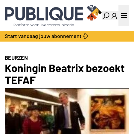
Industry Dashboard
Vacatures
Kalender
Producten
Start vandaag jouw abonnement
Locatie Finder
Bedrijvengids
LiveWire
Productengids
Contact
BEURZEN
Over ons
Koningin Beatrix bezoekt
Adverteren
TEFAF
Abonnementen