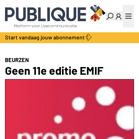
Industry Dashboard
Vacatures
Kalender
Producten
Start vandaag jouw abonnement
Locatie Finder
Bedrijvengids
LiveWire
Productengids
Contact
BEURZEN
Over ons
Geen 11e editie EMIF
Adverteren
Abonnementen