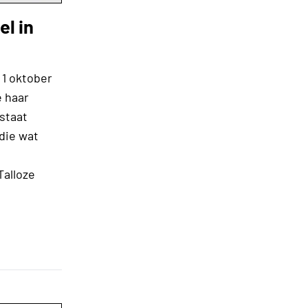
el in
 1 oktober
e haar
staat
 die wat
Talloze