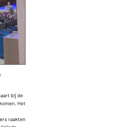
p
art bij de
ekomen. Het
ers raakten
ijzijnde