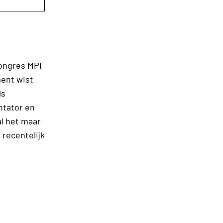
ongres MPI
ent wist
ls
entator en
al het maar
 recentelijk