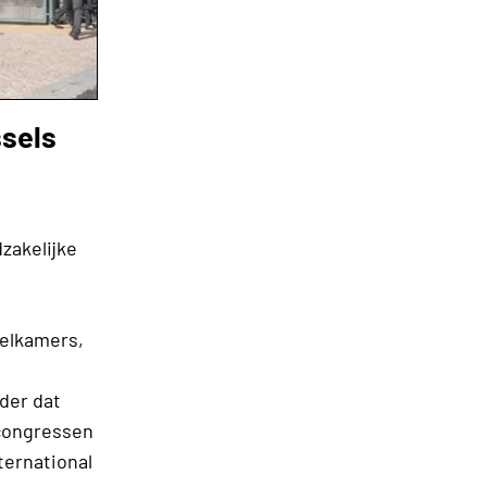
ssels
zakelijke
telkamers,
der dat
 congressen
ternational