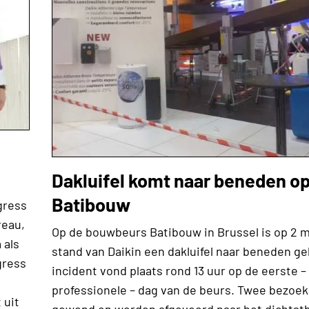
Dakluifel komt naar beneden o
Batibouw
gress
reau,
Op de bouwbeurs Batibouw in Brussel is op 2 ma
 als
stand van Daikin een dakluifel naar beneden g
gress
incident vond plaats rond 13 uur op de eerste –
professionele – dag van de beurs. Twee bezoek
 uit
gewond en werden afgevoerd naar het dichtstb