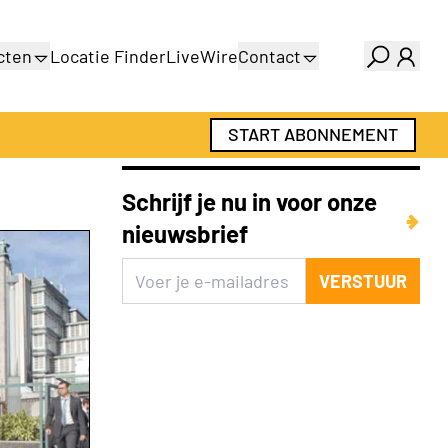
cten
Locatie Finder
LiveWire
Contact
gids
Over ons
gids
Adverteren
START ABONNEMENT
Abonnementen
Schrijf je nu in voor onze
nieuwsbrief
VERSTUUR