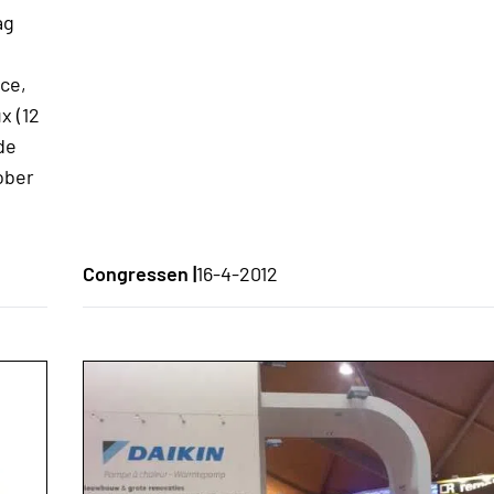
ag
ce,
x (12
de
ober
Congressen |
16-4-2012