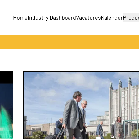
Home
Industry Dashboard
Vacatures
Kalender
Produ
Bedrijven
Producten