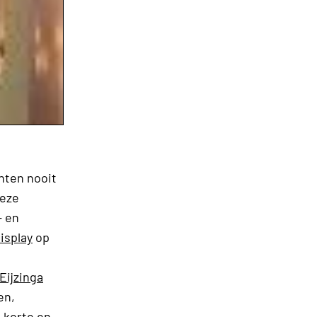
nten nooit
deze
- en
isplay
op
 Eijzinga
en,
 korte en