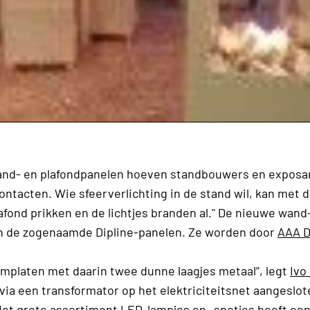
wand- en plafondpanelen hoeven standbouwers en exposa
ntacten. Wie sfeerverlichting in de stand wil, kan met 
fond prikken en de lichtjes branden al." De nieuwe wand
ijn de zogenaamde Dipline-panelen. Ze worden door
AAA D
implaten met daarin twee dunne laagjes metaal”, legt
Ivo
via een transformator op het elektriciteitsnet aangeslot
 Het grote assortiment LED-lampjes en -spotjes heeft een