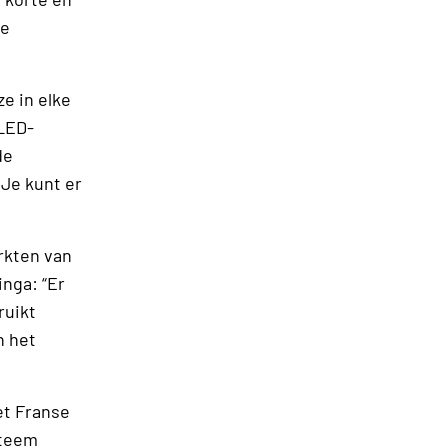
ke
ze in elke
 LED-
de
 Je kunt er
rkten van
inga: “Er
ruikt
n het
et Franse
steem