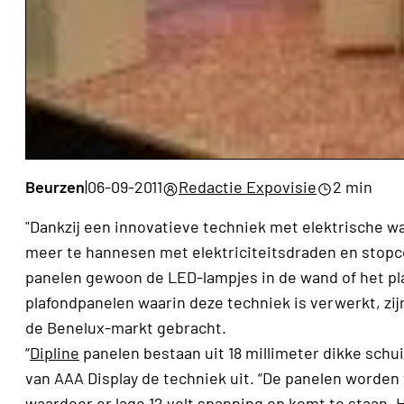
Beurzen
|
06-09-2011
Redactie Expovisie
2 min
"Dankzij een innovatieve techniek met elektrische 
meer te hannesen met elektriciteitsdraden en stopco
panelen gewoon de LED-lampjes in de wand of het pla
plafondpanelen waarin deze techniek is verwerkt, z
de Benelux-markt gebracht.
“
Dipline
panelen bestaan uit 18 millimeter dikke schu
van AAA Display de techniek uit. “De panelen worden 
waardoor er lage 12 volt spanning op komt te staan.