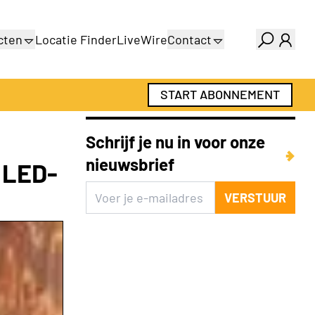
cten
Locatie Finder
LiveWire
Contact
gids
Over ons
gids
Adverteren
START ABONNEMENT
Abonnementen
Schrijf je nu in voor onze
nieuwsbrief
 LED-
VERSTUUR