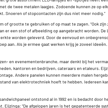
met de twee metalen laagjes. Zodoende kunnen ze op el
t. Snoeren of stopcontacten zijn dus niet meer nodig.”
m of grootte te gebruiken of op maat te zagen. “Ook zijn 
kan er een stof of afbeelding op aangebracht worden. De
 sterkte worden geleverd. Door de eenvoud en onbegrens
p aan. Als je ermee gaat werken krijg je zoveel ideeën.
eurzen- en evenementenbranche, maar denkt bij het verma
eden, kantoren en bedrijven, cateraars en etaleurs. Eijz
 montage. Andere panelen kunnen meerdere malen hergeb
rstand van elektrotechniek hoeft te hebben. Iedereen ka
k sandwichpaneel ontstond al in 1992 en is bedacht door h
ht. Eijzinga: “De afgelopen jaren is het gepatenteerde sy