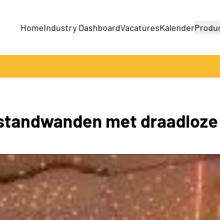
Home
Industry Dashboard
Vacatures
Kalender
Produ
Bedrijven
Producten
 standwanden met draadloze