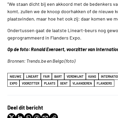
”We staan dicht bij een akkoord met de bedenkers van 
komt, zullen we de knoop doorhakken of de nieuwe kun
plaatsvinden, maar hoe het ook zij: daar komen we me
Ondertussen gaat de laatste Lineart-beurs nog gewo
geprogrammeerd in Flanders Expo.
Op de foto: Ronald Everaert, voorzitter van Internati
Bronnen: Trends.be en Belga (foto)
NIEUWE
LINEART
FAIR
BART
VERDWIJNT
KANS
INTERNATI
EXPO
VOORZITTER
PLAATS
GENT
VLAANDEREN
FLANDERS
Deel dit bericht