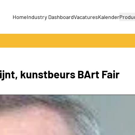
Home
Industry Dashboard
Vacatures
Kalender
Produ
Bedrijven
Producten
jnt, kunstbeurs BArt Fair