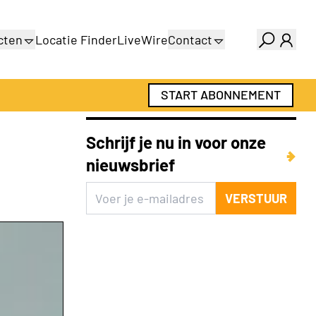
cten
Locatie Finder
LiveWire
Contact
gids
Over ons
gids
Adverteren
START ABONNEMENT
Abonnementen
Schrijf je nu in voor onze
nieuwsbrief
VERSTUUR