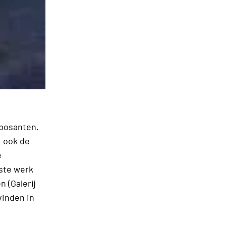
xposanten.
t ook de
e
ste werk
 (Galerij
vinden in