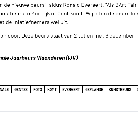
de nieuwe beurs”, aldus Ronald Everaert. "Als BArt Fair 
stbeurs in Kortrijk of Gent komt. Wij laten de beurs lie
t de iniatiefnemers wel uit."
on door. Deze beurs staat van 2 tot en met 6 december
onale Jaarbeurs Vlaanderen (IJV).
ONALE
GENTSE
FOTO
KOMT
EVERAERT
GEPLANDE
KUNSTBEURS