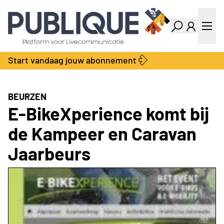
Industry Dashboard
Vacatures
Kalender
Producten
Start vandaag jouw abonnement
Locatie Finder
Bedrijvengids
LiveWire
Productengids
Contact
BEURZEN
Over ons
E-BikeXperience komt bij
Adverteren
de Kampeer en Caravan
Abonnementen
Jaarbeurs