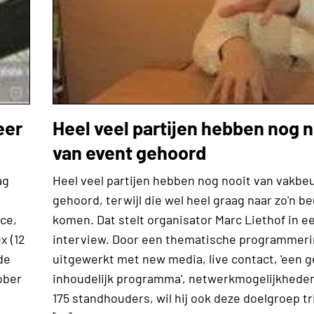
eer
Heel veel partijen hebben nog n
van event gehoord
ag
Heel veel partijen hebben nog nooit van vakbe
gehoord, terwijl die wel heel graag naar zo'n be
ce,
komen. Dat stelt organisator Marc Liethof in 
x (12
interview. Door een thematische programmeri
de
uitgewerkt met new media, live contact, 'een 
ober
inhoudelijk programma', netwerkmogelijkhede
175 standhouders, wil hij ook deze doelgroep t