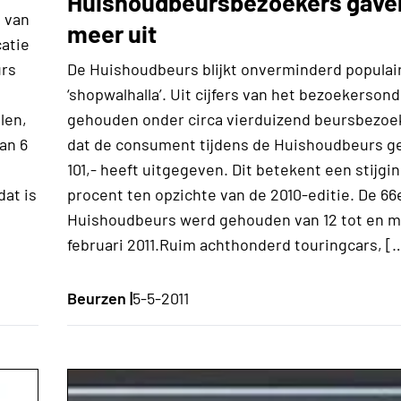
Huishoudbeursbezoekers gave
 van
meer uit
atie
De Huishoudbeurs blijkt onverminderd populair
urs
‘shopwalhalla’. Uit cijfers van het bezoekerson
gehouden onder circa vierduizend beursbezoeke
len,
dat de consument tijdens de Huishoudbeurs g
an 6
101,- heeft uitgegeven. Dit betekent een stijgin
procent ten opzichte van de 2010-editie. De 66
dat is
Huishoudbeurs werd gehouden van 12 tot en m
februari 2011.Ruim achthonderd touringcars, [
Beurzen |
5-5-2011