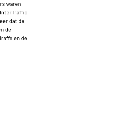
ars waren
InterTraffic
eer dat de
en de
iraffe en de