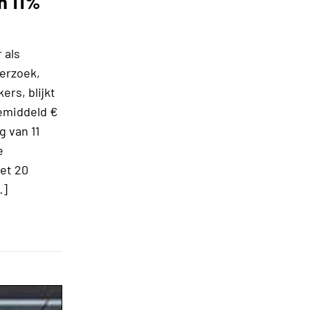
n 11%
 als
derzoek,
rs, blijkt
emiddeld €
g van 11
e
et 20
…]