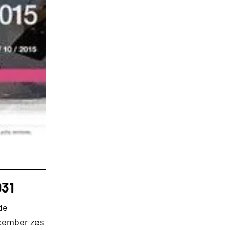
931
de
ecember zes