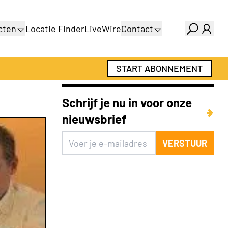
cten
Locatie Finder
LiveWire
Contact
gids
Over ons
gids
Adverteren
START ABONNEMENT
Abonnementen
Schrijf je nu in voor onze
nieuwsbrief
VERSTUUR