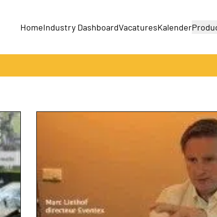
Home
Industry Dashboard
Vacatures
Kalender
Produ
Bedrijven
Producten