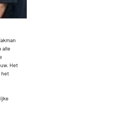
 Vakman
 alle
e
ouw. Het
 het
ijke