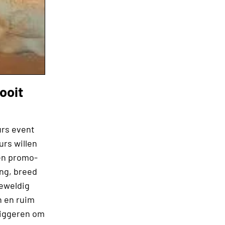
ooit
urs event
urs willen
een promo-
ng, breed
geweldig
n en ruim
riggeren om