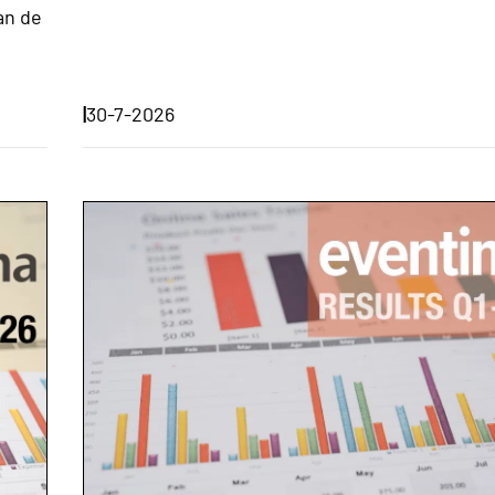
an de
|
30-7-2026