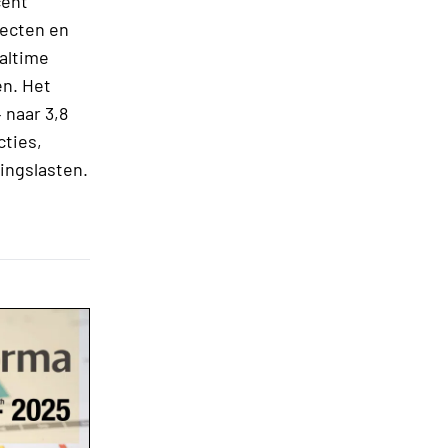
cent
fecten en
ealtime
en. Het
 naar 3,8
cties,
ringslasten.