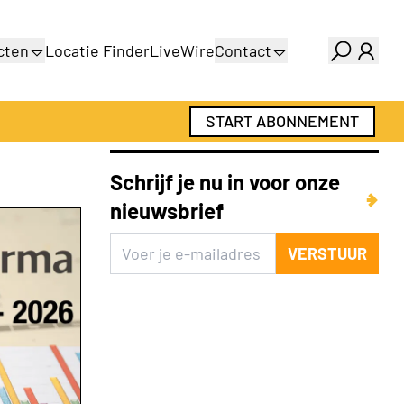
cten
Locatie Finder
LiveWire
Contact
gids
Over ons
gids
Adverteren
START ABONNEMENT
Abonnementen
Schrijf je nu in voor onze
nieuwsbrief
VERSTUUR