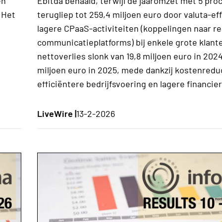
en
Ebitda behaald, terwijl de jaaromzet met 5 pro
 Het
terugliep tot 259,4 miljoen euro door valuta-ef
lagere CPaaS-activiteiten (koppelingen naar r
communicatieplatforms) bij enkele grote klant
nettoverlies slonk van 19,8 miljoen euro in 2024
miljoen euro in 2025, mede dankzij kostenredu
efficiëntere bedrijfsvoering en lagere financie
LiveWire |
13-2-2026