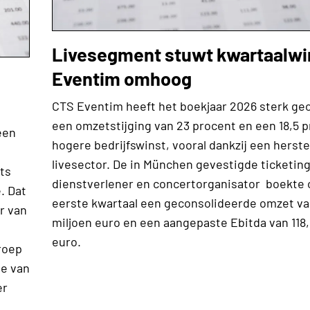
Livesegment stuwt kwartaalwi
Eventim omhoog
n
CTS Eventim heeft het boekjaar 2026 sterk g
een omzetstijging van 23 procent en een 18,5 
een
hogere bedrijfswinst, vooral dankzij een herste
livesector. De in München gevestigde ticketin
ts
dienstverlener en concertorganisator boekte 
. Dat
eerste kwartaal een geconsolideerde omzet va
or van
miljoen euro en een aangepaste Ebitda van 118,
euro.
roep
se van
er