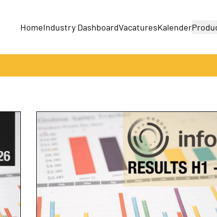
Home
Industry Dashboard
Vacatures
Kalender
Produ
Bedrijven
Producten