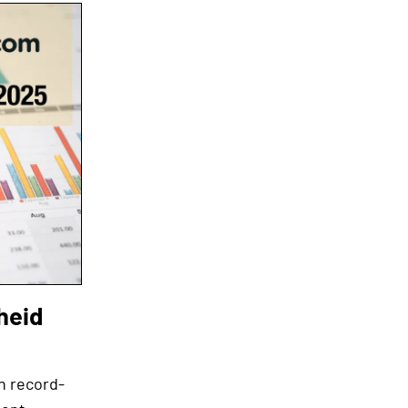
heid
n record-