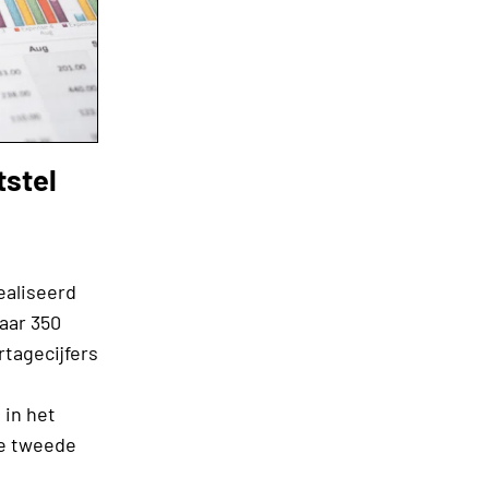
tstel
ealiseerd
aar 350
rtagecijfers
 in het
de tweede