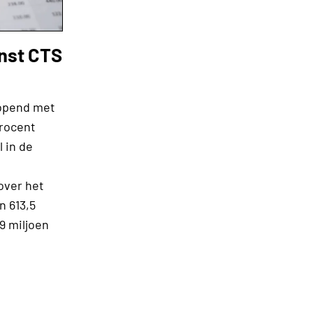
nst CTS
eopend met
procent
l in de
g
over het
n 613,5
9 miljoen