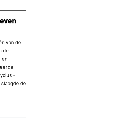
neven
én van de
n de
- en
ceerde
yclus -
- slaagde de