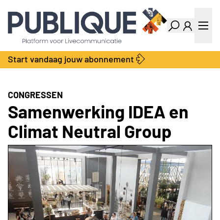
Industry Dashboard
Vacatures
Kalender
Producten
Start vandaag jouw abonnement
Locatie Finder
Bedrijvengids
LiveWire
Productengids
Contact
CONGRESSEN
Over ons
Samenwerking IDEA en
Adverteren
Climat Neutral Group
Abonnementen