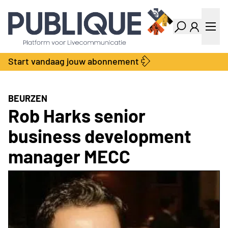
Industry Dashboard
Vacatures
Kalender
Producten
Start vandaag jouw abonnement
Locatie Finder
Bedrijvengids
LiveWire
Productengids
Contact
BEURZEN
Over ons
Rob Harks senior
Adverteren
business development
Abonnementen
manager MECC