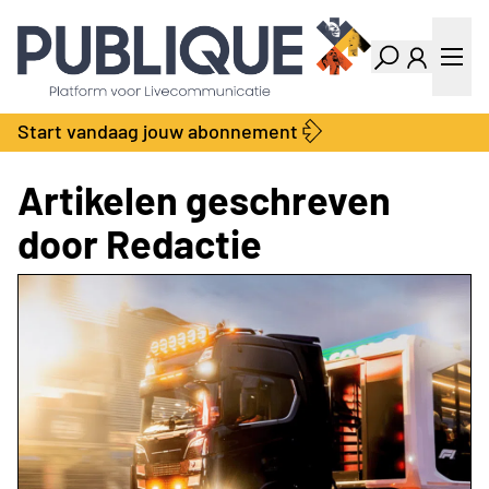
Industry Dashboard
Vacatures
Kalender
Producten
Start vandaag jouw abonnement
Locatie Finder
Bedrijvengids
LiveWire
Productengids
Artikelen geschreven
Contact
door Redactie
Over ons
Adverteren
Abonnementen