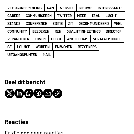
VIDEOCONFERENCING
KAN
WEBSITE
NIEUWE
INTERESSANTE
CAREER
COMMUNICEREN
TWITTER
MEER
TAAL
LUCHT
STANDS
CONFERENCE
EDITIE
ZIT
GECOMMUNICEERD
VEEL
COMMUNITY
BEZOEKEN
REN
QUALITYINMEETINGS
DIRECTOR
VERANDEREN
TONEN
LEEST
AMSTERDAM
VERTAALMODULE
GE
LOUNGE
WORDEN
BIJWONEN
BEZOEKERS
UITGANGSPUNTEN
MAIL
Deel dit bericht
Reacties
Er zijn nog geen reacties.