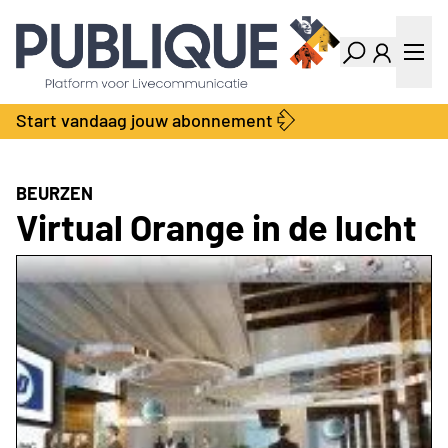
Industry Dashboard
Vacatures
Kalender
Producten
Start vandaag jouw abonnement
Locatie Finder
Bedrijvengids
LiveWire
Productengids
Contact
BEURZEN
Over ons
Virtual Orange in de lucht
Adverteren
Abonnementen