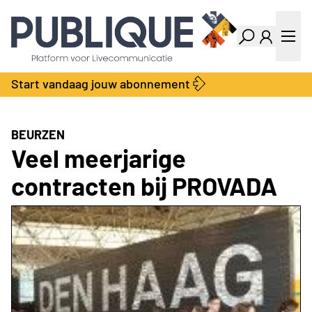
Industry Dashboard
Vacatures
Kalender
Producten
Start vandaag jouw abonnement
Locatie Finder
Bedrijvengids
LiveWire
Productengids
Contact
BEURZEN
Over ons
Veel meerjarige
Adverteren
contracten bij PROVADA
Abonnementen