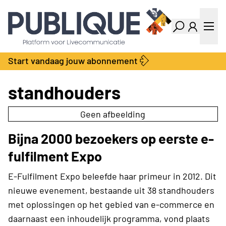
Industry Dashboard
Vacatures
Kalender
Producten
Start vandaag jouw abonnement
Locatie Finder
Bedrijvengids
LiveWire
Productengids
standhouders
Contact
Over ons
Geen afbeelding
Adverteren
Bijna 2000 bezoekers op eerste e-
Abonnementen
fulfilment Expo
E-Fulfilment Expo beleefde haar primeur in 2012. Dit
nieuwe evenement, bestaande uit 38 standhouders
met oplossingen op het gebied van e-commerce en
daarnaast een inhoudelijk programma, vond plaats