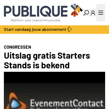
Industry Dashboard
Vacatures
Kalender
Producten
Start vandaag jouw abonnement
Locatie Finder
Bedrijvengids
LiveWire
Productengids
Contact
CONGRESSEN
Over ons
Uitslag gratis Starters
Adverteren
Stands is bekend
Abonnementen