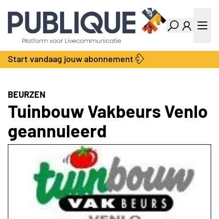
Industry Dashboard
Vacatures
Kalender
Producten
Start vandaag jouw abonnement
Locatie Finder
Bedrijvengids
LiveWire
Productengids
Contact
BEURZEN
Over ons
Tuinbouw Vakbeurs Venlo
Adverteren
geannuleerd
Abonnementen