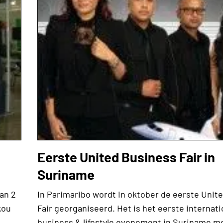
Eerste United Business Fair in
Suriname
van 2
In Parimaribo wordt in oktober de eerste Unit
kou
Fair georganiseerd. Het is het eerste internati
business & lifestyle evenement in Suriname m