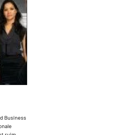
ed Business
onale
et ruim