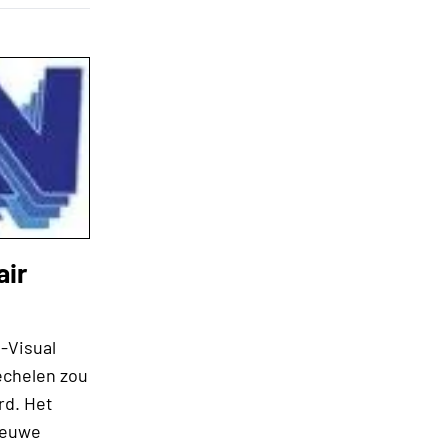
air
-Visual
echelen zou
rd. Het
ieuwe