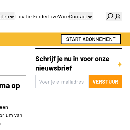
cten
Locatie Finder
LiveWire
Contact
gids
Over ons
gids
Adverteren
START ABONNEMENT
Abonnementen
Schrijf je nu in voor onze
nieuwsbrief
VERSTUUR
mma op
 een
torium van
n