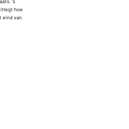
ats. ’s
itlegt hoe
t eind van