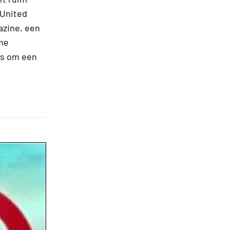
 United
azine, een
ame
is om een