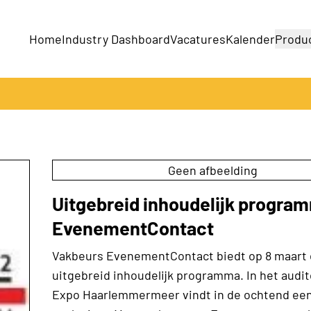
Home
Industry Dashboard
Vacatures
Kalender
Produ
Bedrijven
Producten
Geen afbeelding
Uitgebreid inhoudelijk progra
EvenementContact
Vakbeurs EvenementContact biedt op 8 maart
uitgebreid inhoudelijk programma. In het audi
Expo Haarlemmermeer vindt in de ochtend ee