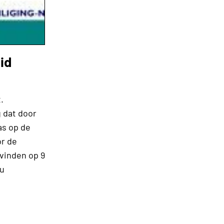
id
.
g dat door
as op de
or de
vinden op 9
nu