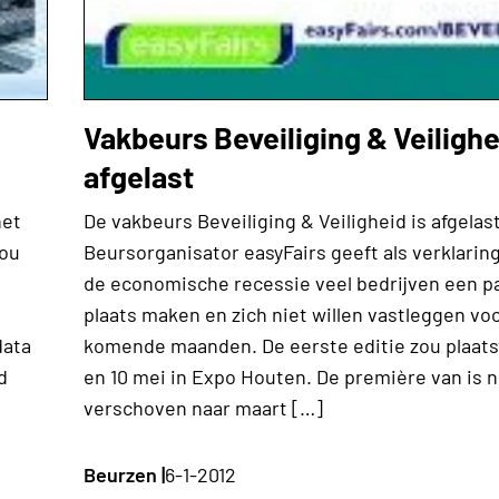
Vakbeurs Beveiliging & Veilighe
afgelast
het
De vakbeurs Beveiliging & Veiligheid is afgelast
zou
Beursorganisator easyFairs geeft als verklarin
de economische recessie veel bedrijven een p
plaats maken en zich niet willen vastleggen vo
data
komende maanden. De eerste editie zou plaats
d
en 10 mei in Expo Houten. De première van is 
verschoven naar maart […]
Beurzen |
6-1-2012