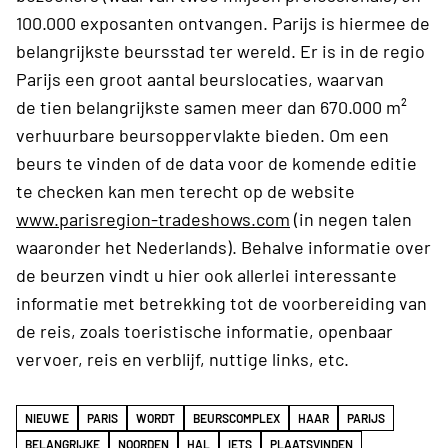
100.000 exposanten ontvangen. Parijs is hiermee de
belangrijkste beursstad ter wereld. Er is in de regio
Parijs een groot aantal beurslocaties, waarvan
de tien belangrijkste samen meer dan 670.000 m²
verhuurbare beursoppervlakte bieden. Om een
beurs te vinden of de data voor de komende editie
te checken kan men terecht op de website
www.parisregion-tradeshows.com
(in negen talen
waaronder het Nederlands). Behalve informatie over
de beurzen vindt u hier ook allerlei interessante
informatie met betrekking tot de voorbereiding van
de reis, zoals toeristische informatie, openbaar
vervoer, reis en verblijf, nuttige links, etc.
NIEUWE
PARIS
WORDT
BEURSCOMPLEX
HAAR
PARIJS
BELANGRIJKE
NOORDEN
HAL
IETS
PLAATSVINDEN