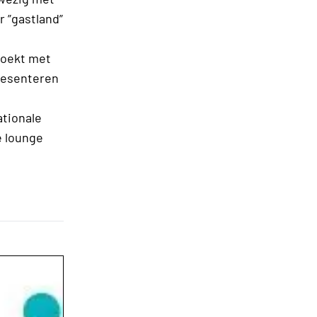
r ”gastland”
zoekt met
presenteren
ationale
e lounge