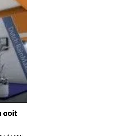
 ooit
wezig met