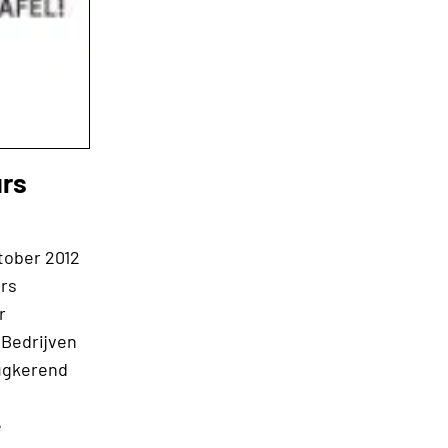
rs
tober 2012
urs
r
 Bedrijven
rugkerend
e