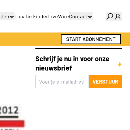
cten
Locatie Finder
LiveWire
Contact
gids
Over ons
gids
Adverteren
START ABONNEMENT
Abonnementen
Schrijf je nu in voor onze
nieuwsbrief
VERSTUUR