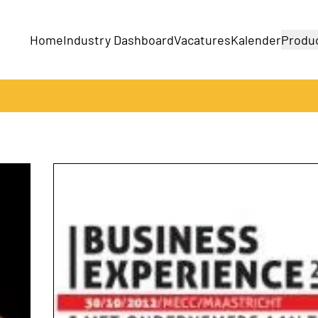
Home
Industry Dashboard
Vacatures
Kalender
Produ
Bedrijven
Producten