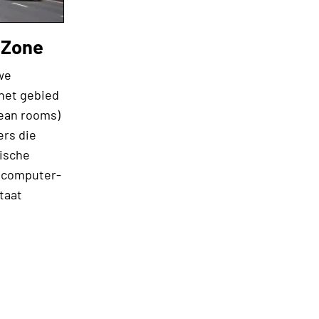
nZone
uwe
 het gebied
lean rooms)
ers die
ische
e computer-
taat