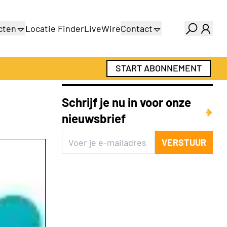
cten
Locatie Finder
LiveWire
Contact
gids
Over ons
gids
Adverteren
START ABONNEMENT
Abonnementen
Schrijf je nu in voor onze
nieuwsbrief
VERSTUUR