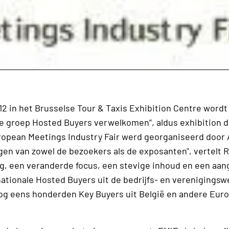
012 in het Brusselse Tour & Taxis Exhibition Centre word
ote groep Hosted Buyers verwelkomen”, aldus exhibition d
ropean Meetings Industry Fair werd georganiseerd door 
n van zowel de bezoekers als de exposanten", vertelt Ri
ing, een veranderde focus, een stevige inhoud en een aa
tionale Hosted Buyers uit de bedrijfs- en verenigingswe
og eens honderden Key Buyers uit België en andere Eur