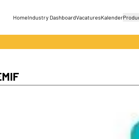
Home
Industry Dashboard
Vacatures
Kalender
Produ
Bedrijven
Producten
EMIF