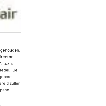
t gehouden,
irector
Artexis
edel. "De
ngepast
reld zullen
opese