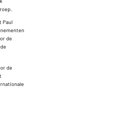
jk
 Groep.
t Paul
venementen
or de
 de
or de
t
ernationale