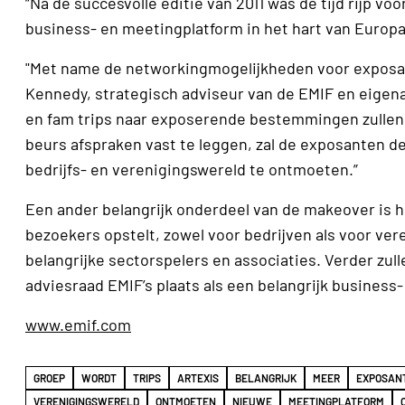
“Na de succesvolle editie van 2011 was de tijd rijp vo
business- en meetingplatform in het hart van Europa
"Met name de networkingmogelijkheden voor exposant
Kennedy, strategisch adviseur van de EMIF en eige
en fam trips naar exposerende bestemmingen zullen
beurs afspraken vast te leggen, zal de exposanten d
bedrijfs- en verenigingswereld te ontmoeten.”
Een ander belangrijk onderdeel van de makeover is
bezoekers opstelt, zowel voor bedrijven als voor v
belangrijke sectorspelers en associaties. Verder zu
adviesraad EMIF’s plaats als een belangrijk busines
www.emif.com
GROEP
WORDT
TRIPS
ARTEXIS
BELANGRIJK
MEER
EXPOSAN
VERENIGINGSWERELD
ONTMOETEN
NIEUWE
MEETINGPLATFORM