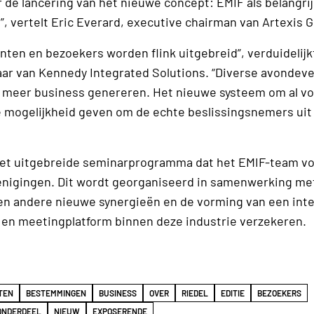
or de lancering van het nieuwe concept: EMIF als belangri
”, vertelt Eric Everard, executive chairman van Artexis
en en bezoekers worden flink uitgebreid”, verduidelijk
naar van Kennedy Integrated Solutions. “Diverse avonde
 meer business genereren. Het nieuwe systeem om al vo
e mogelijkheid geven om de echte beslissingsnemers uit
 het uitgebreide seminarprogramma dat het EMIF-team vo
erenigingen. Dit wordt georganiseerd in samenwerking me
llen andere nieuwe synergieën en de vorming van een int
s- en meetingplatform binnen deze industrie verzekeren.
TEN
BESTEMMINGEN
BUSINESS
OVER
RIEDEL
EDITIE
BEZOEKERS
ONDERDEEL
NIEUW
EXPOSERENDE