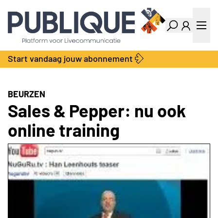
Industry Dashboard
Vacatures
Kalender
Producten
Start vandaag jouw abonnement
Locatie Finder
Bedrijvengids
LiveWire
Productengids
Contact
BEURZEN
Over ons
Sales & Pepper: nu ook
Adverteren
online training
Abonnementen