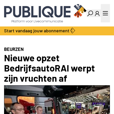
Industry Dashboard
Vacatures
Kalender
Producten
Start vandaag jouw abonnement
Locatie Finder
Bedrijvengids
LiveWire
Productengids
Contact
BEURZEN
Over ons
Nieuwe opzet
Adverteren
BedrijfsautoRAI werpt
Abonnementen
zijn vruchten af