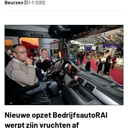
Beurzen |
31-1-2012
Nieuwe opzet BedrijfsautoRAI
werpt zijn vruchten af