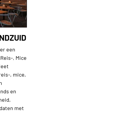
ANDZUID
ber een
Reis-, Mice
Meet
reis-, mice,
n
ends en
heid,
ddaten met