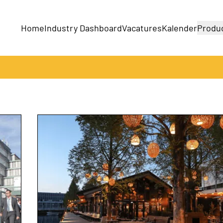
Home
Industry Dashboard
Vacatures
Kalender
Produ
Bedrijven
Producten