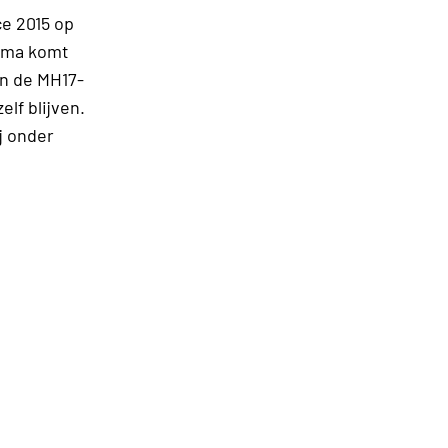
ce 2015 op
amma komt
an de MH17-
elf blijven.
j onder