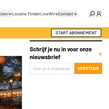
cten
Locatie Finder
LiveWire
Contact
gids
Over ons
gids
Adverteren
START ABONNEMENT
Abonnementen
Schrijf je nu in voor onze
nieuwsbrief
VERSTUUR