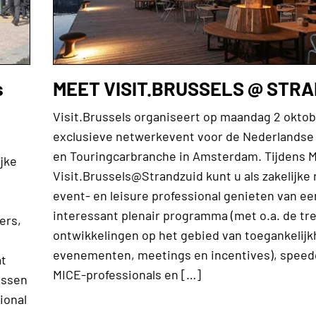
s
MEET VISIT.BRUSSELS @ STR
Visit.Brussels organiseert op maandag 2 okto
exclusieve netwerkevent voor de Nederlandse 
en Touringcarbranche in Amsterdam. Tijdens 
ijke
Visit.Brussels@Strandzuid kunt u als zakelijke 
event- en leisure professional genieten van ee
interessant plenair programma (met o.a. de tr
ers,
ontwikkelingen op het gebied van toegankelijk
evenementen, meetings en incentives), spee
at
MICE-professionals en […]
essen
ional