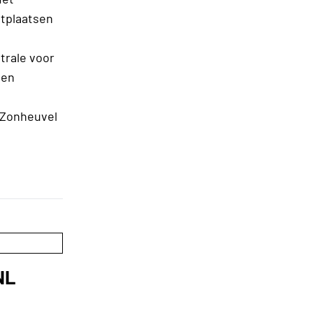
itplaatsen
trale voor
een
 Zonheuvel
NL