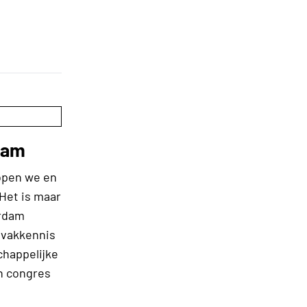
dam
lopen we en
 Het is maar
erdam
 vakkennis
chappelijke
n congres