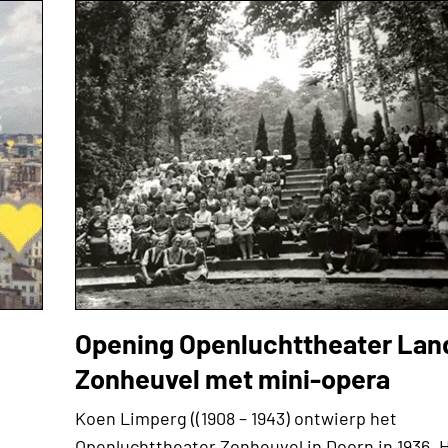
Opening Openluchttheater La
Zonheuvel met mini-opera
Koen Limperg ((1908 – 1943) ontwierp het
Openluchttheater Zonheuvel in Doorn in 1936. 