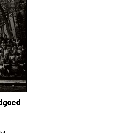
ndgoed
Het