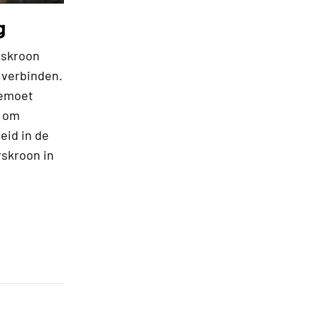
g
erskroon
e verbinden.
gemoet
t om
eid in de
rskroon in