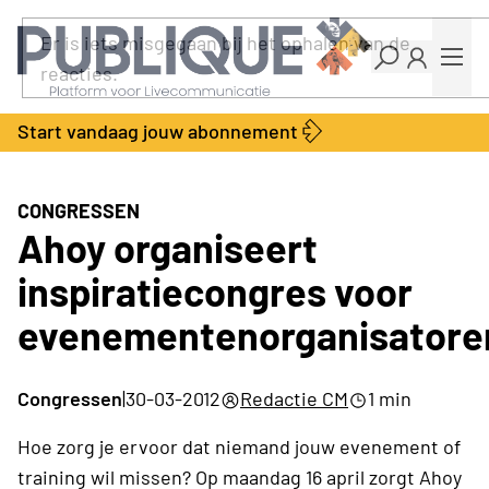
Industry Dashboard
Er is iets misgegaan bij het ophalen van de
Vacatures
reacties.
Kalender
Producten
Start vandaag jouw abonnement
Locatie Finder
Bedrijvengids
LiveWire
Productengids
Contact
CONGRESSEN
Over ons
Ahoy organiseert
Adverteren
inspiratiecongres voor
Abonnementen
evenementenorganisatore
Congressen
|
30-03-2012
Redactie CM
1 min
Hoe zorg je ervoor dat niemand jouw evenement of
training wil missen? Op maandag 16 april zorgt Ahoy