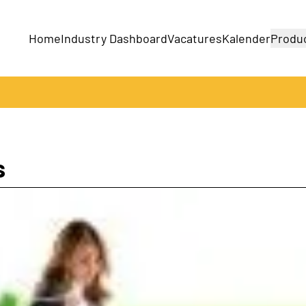
Home
Industry Dashboard
Vacatures
Kalender
Produ
Bedrijven
Producten
s