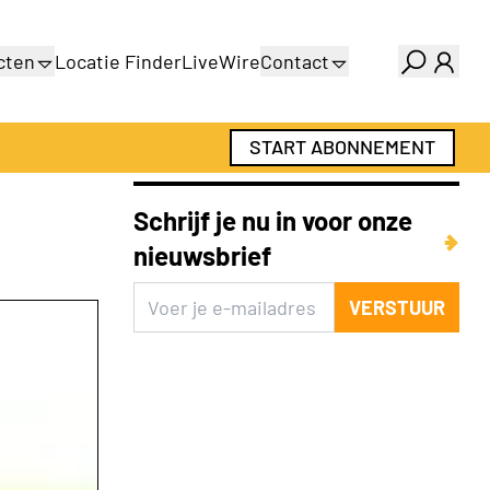
cten
Locatie Finder
LiveWire
Contact
gids
Over ons
gids
Adverteren
START ABONNEMENT
Abonnementen
Schrijf je nu in voor onze
nieuwsbrief
VERSTUUR