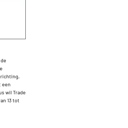
 de
le
richting,
t een
s wil Trade
an 13 tot