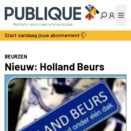
Industry Dashboard
Vacatures
Kalender
Producten
Start vandaag jouw abonnement
Locatie Finder
Bedrijvengids
LiveWire
Productengids
Contact
BEURZEN
Over ons
Nieuw: Holland Beurs
Adverteren
Abonnementen