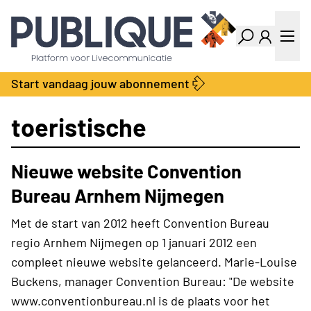
Industry Dashboard
Vacatures
Kalender
Producten
Start vandaag jouw abonnement
Locatie Finder
Bedrijvengids
LiveWire
Productengids
toeristische
Contact
Over ons
Nieuwe website Convention
Adverteren
Abonnementen
Bureau Arnhem Nijmegen
Met de start van 2012 heeft Convention Bureau
regio Arnhem Nijmegen op 1 januari 2012 een
compleet nieuwe website gelanceerd. Marie-Louise
Buckens, manager Convention Bureau: "De website
www.conventionbureau.nl is de plaats voor het