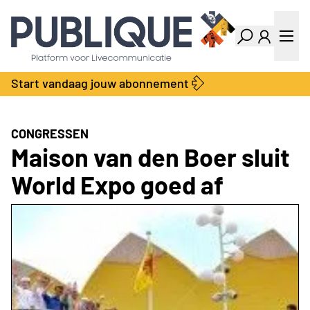
Industry Dashboard
Vacatures
Kalender
Producten
Start vandaag jouw abonnement
Locatie Finder
Bedrijvengids
LiveWire
Productengids
Contact
CONGRESSEN
Over ons
Maison van den Boer sluit
Adverteren
World Expo goed af
Abonnementen