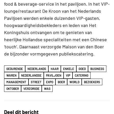
food & beverage-service in het paviljoen. In het VIP-
lounge/restaurant De Kroon van het Nederlands
Paviljoen werden enkele duizenden VIP-gasten,
hoogwaardigheidsbekleders en leden van Het
Koningshuis ontvangen om te genieten van
heerlijke Hollandse specialiteiten met een Chinese
‘touch’. Daarnaast verzorgde Maison van den Boer
de bijzonder vormgegeven publiekscatering.
GEDURENDE
NEDERLANDS
HAAR
ENKELE
GOED
BUSINESS
WAREN
NEDERLANDSE
PAVILJOEN
VIP
CATERING
MANAGEMENT
STREET
EXPO
BOER
WORLD
BEZOEKERS
OKTOBER
VERZORGDE
WAS
Deel dit bericht