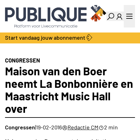
Industry Dashboard
Vacatures
Kalender
Producten
Start vandaag jouw abonnement
Locatie Finder
Bedrijvengids
LiveWire
Productengids
Contact
CONGRESSEN
Over ons
Maison van den Boer
Adverteren
neemt La Bonbonnière en
Abonnementen
Maastricht Music Hall
over
Congressen
|
19-02-2016
Redactie CM
2 min