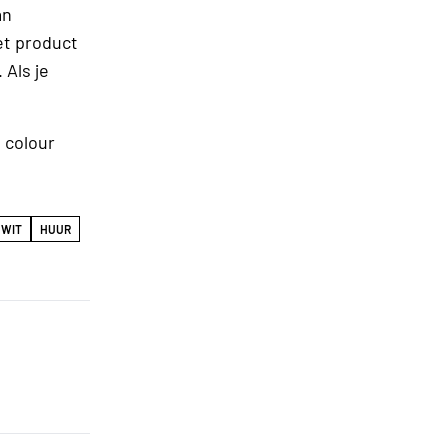
an
et product
 Als je
l colour
WIT
HUUR