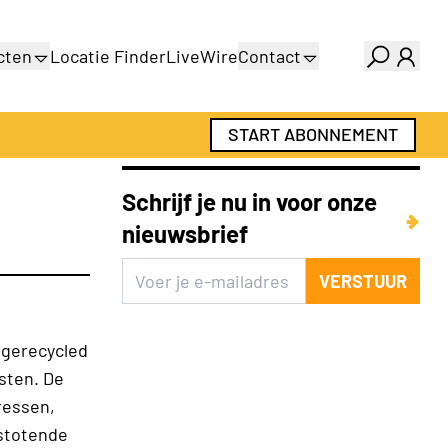
cten
Locatie Finder
LiveWire
Contact
gids
Over ons
gids
Adverteren
START ABONNEMENT
Abonnementen
Schrijf je nu in voor onze
nieuwsbrief
VERSTUUR
 gerecycled
asten. De
ressen,
fstotende