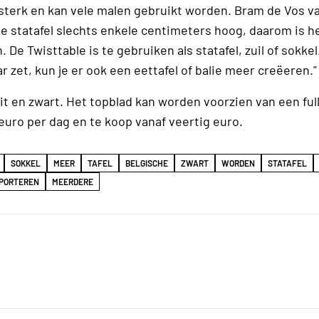
r sterk en kan vele malen gebruikt worden. Bram de Vos v
 statafel slechts enkele centimeters hoog, daarom is h
 De Twisttable is te gebruiken als statafel, zuil of sokkel.
 zet, kun je er ook een eettafel of balie meer creëeren."
wit en zwart. Het topblad kan worden voorzien van een ful
 euro per dag en te koop vanaf veertig euro.
SOKKEL
MEER
TAFEL
BELGISCHE
ZWART
WORDEN
STATAFEL
PORTEREN
MEERDERE