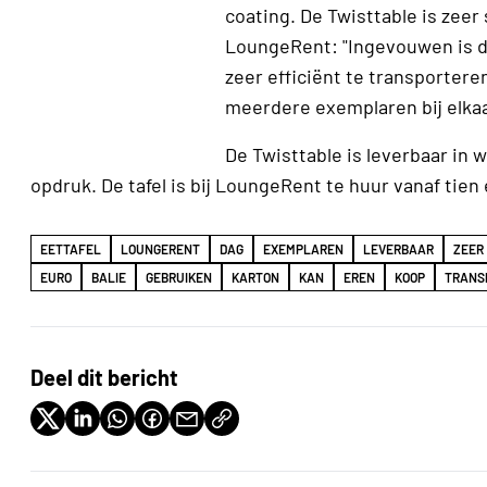
coating. De Twisttable is zee
LoungeRent: "Ingevouwen is de
zeer efficiënt te transporteren.
meerdere exemplaren bij elkaar
De Twisttable is leverbaar in 
opdruk. De tafel is bij LoungeRent te huur vanaf tien
EETTAFEL
LOUNGERENT
DAG
EXEMPLAREN
LEVERBAAR
ZEER
EURO
BALIE
GEBRUIKEN
KARTON
KAN
EREN
KOOP
TRANS
Deel dit bericht