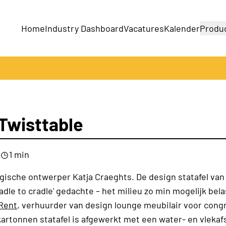
Home
Industry Dashboard
Vacatures
Kalender
Produ
Bedrijven
Producten
Twisttable
1 min
lgische ontwerper Katja Craeghts. De design statafel van
adle to cradle' gedachte – het milieu zo min mogelijk bel
Rent
, verhuurder van design lounge meubilair voor cong
kartonnen statafel is afgewerkt met een water- en vleka