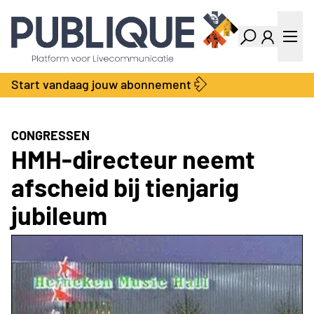
Industry Dashboard
Vacatures
Kalender
Producten
Start vandaag jouw abonnement
Locatie Finder
Bedrijvengids
LiveWire
Productengids
Contact
CONGRESSEN
Over ons
HMH-directeur neemt
Adverteren
afscheid bij tienjarig
Abonnementen
jubileum