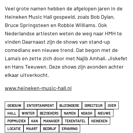
Veel grote namen hebben de afgelopen jaren in de
Heineken Music Hall gespeeld, zoals Bob Dylan,
Bruce Springsteen en Robbie Williams. Ook
Nederlandse artiesten weten de weg naar HMH te
vinden Daarnaast zijn de shows van stand-up
comedians een nieuwe trend. Dat begon met de
Lama’s en zette zich door met Najib Amhali, Jiskefet
en Hans Teeuwen. Deze shows zijn avonden achter
elkaar uitverkocht.
www.heineken-music-hall.nl
GEBOUW
ENTERTAINMENT
BIJZONDERE
DIRECTEUR
OVER
HALL
WINTER
BEZOEKERS
NAMEN
NDASH
NIEUWE
POPMUZIEK
KAN
MANAGER
TEKENTAFEL
HEINEKEN
LOCATIE
MAART
BEDRIJF
ERVARING