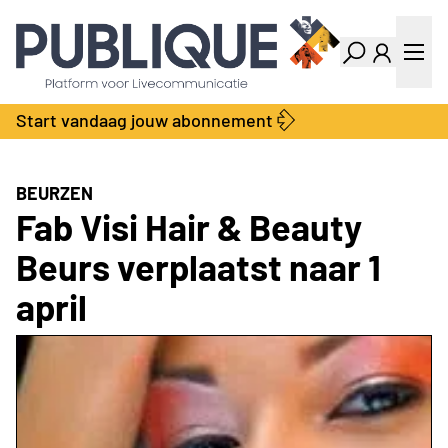
Industry Dashboard
Vacatures
Kalender
Producten
Start vandaag jouw abonnement
Locatie Finder
Bedrijvengids
LiveWire
Productengids
Contact
BEURZEN
Over ons
Fab Visi Hair & Beauty
Adverteren
Beurs verplaatst naar 1
Abonnementen
april